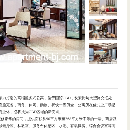
倾力打造的高端服务式公寓，位于国贸CBD，长安街与大望路交汇处，
设施完备，商务、休闲、购物、餐饮一应俱全，公寓所在佳兆业广场是
商业体，必将成为CBD区域的新亮点。
装修豪华的房间，提供面积从90平方米至268平方米不等的一居、两居及
械健身区、私教室、服务台休息区、水吧、有氧操房、综合会议室等高