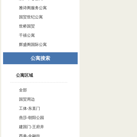
雅诗阁服务公寓
国贸世纪公寓
世桥国贸
千禧公寓
辉盛阁国际公寓
公寓搜索
公寓区域
全部
国贸周边
工体-东直门
燕莎-朝阳公园
建国门-王府井
西单-金融街