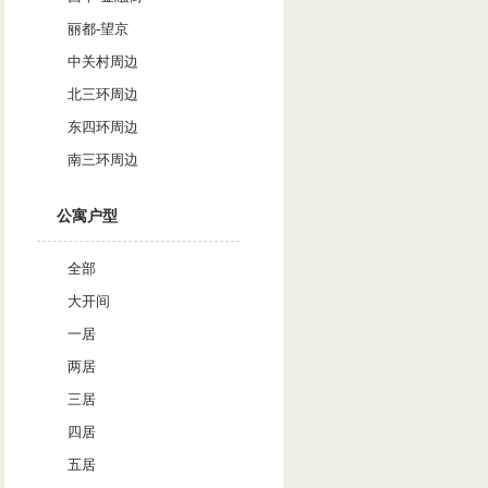
丽都-望京
中关村周边
北三环周边
东四环周边
南三环周边
公寓户型
全部
大开间
一居
两居
三居
四居
五居